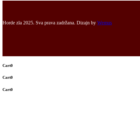
Horde zla 2025. Sva prava zadržana. Dizajn by
Wemus
Cart
0
Cart
0
Cart
0