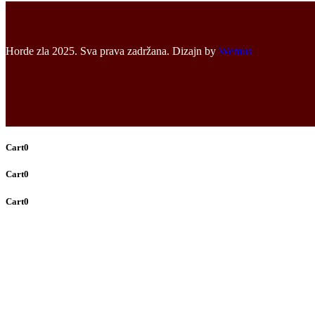
Horde zla 2025. Sva prava zadržana. Dizajn by
Wemus
Cart
0
Cart
0
Cart
0