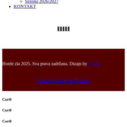
Sezona 2026/2027
KONTAKT
Horde zla 2025. Sva prava zadržana. Dizajn by
Wemus
Facebook
Instagram
Youtube
Cart
0
Cart
0
Cart
0