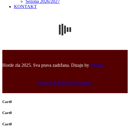
Sezona 2026/2027
KONTAKT
Horde zla 2025. Sva prava zadržana. Dizajn by
Wemus
Facebook
Instagram
Youtube
Cart
0
Cart
0
Cart
0