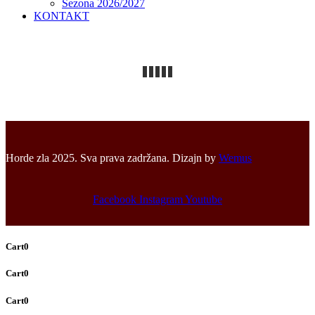
Sezona 2026/2027
KONTAKT
Horde zla 2025. Sva prava zadržana. Dizajn by
Wemus
Facebook
Instagram
Youtube
Cart
0
Cart
0
Cart
0