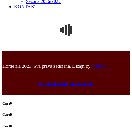
Sezona 2026/2027
KONTAKT
Horde zla 2025. Sva prava zadržana. Dizajn by
Wemus
Facebook
Instagram
Youtube
Cart
0
Cart
0
Cart
0