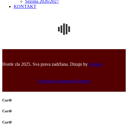
Sezona 2026/2027
KONTAKT
Horde zla 2025. Sva prava zadržana. Dizajn by
Wemus
Facebook
Instagram
Youtube
Cart
0
Cart
0
Cart
0