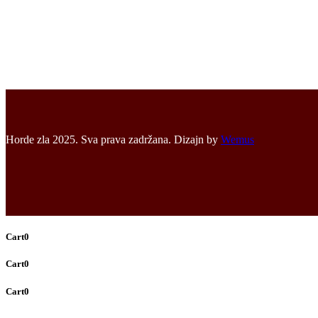
Horde zla 2025. Sva prava zadržana. Dizajn by
Wemus
Cart
0
Cart
0
Cart
0