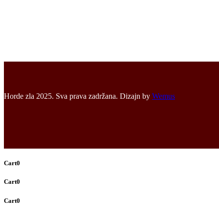
Horde zla 2025. Sva prava zadržana. Dizajn by
Wemus
Cart
0
Cart
0
Cart
0